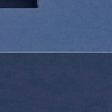
ИН
ШОУРУМ