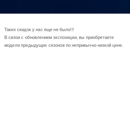
Таких скидок у нас еще не было!!!
В связи с обновлением экспозиции, вы приобретаете
модели предыдущих сезонов по непривычно низкой цене.
Не упустите свой шанс, на приобритение давно желанной
сантехники и мебели люксовых брендов по цене масс
маркета!
У вас всего 2 месяца. Акция стартует с 1 ноября и
продлится до 31 декабря.
Ждем Вас в наших салонах.