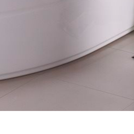
ИН
ШОУРУМ