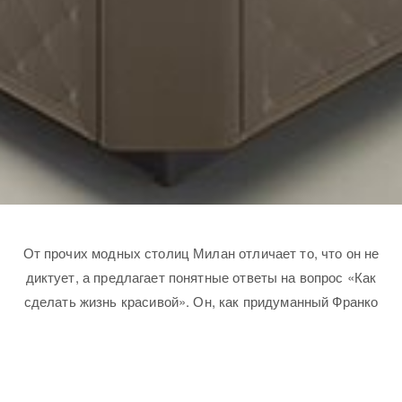
От прочих модных столиц Милан отличает то, что он не
диктует, а предлагает понятные ответы на вопрос «Как
сделать жизнь красивой». Он, как придуманный Франко
Мария Риччи логотип SCIC, — очень четкий, графичный и
простой, как может быть простым треугольник, и в то же
время утонченный и элегантный, как диковинный цветок.
И кухни от SCIC такие же, очень миланские. Марке SCIC