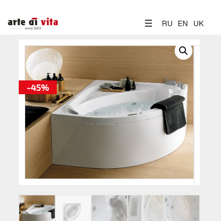
RU
EN
UK
-45%