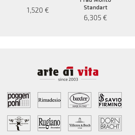
Standart
1,520
€
6,305
€