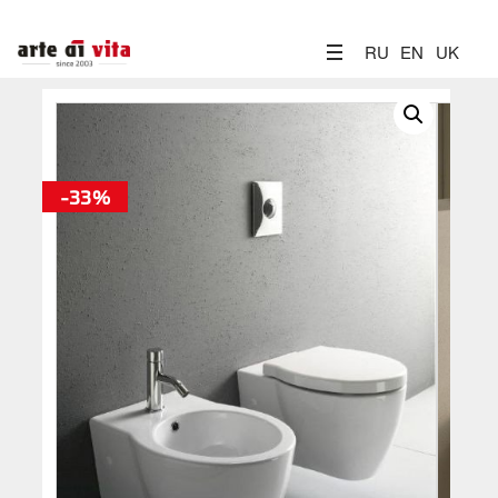
RU
EN
UK
-33%