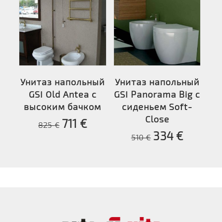
Унитаз напольный
Унитаз напольный
GSI Old Antea с
GSI Panorama Big с
высоким бачком
сиденьем Soft-
Close
711
€
825
€
334
€
510
€