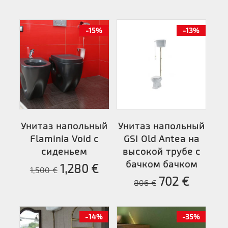
-15%
-13%
Унитаз напольный
Унитаз напольный
Flaminia Void с
GSI Old Antea на
сиденьем
высокой трубе с
бачком бачком
1,280
€
1,500
€
702
€
806
€
-14%
-35%